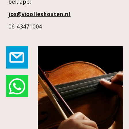
bel, app:
jos@vioolleshouten.nl
06-43471004